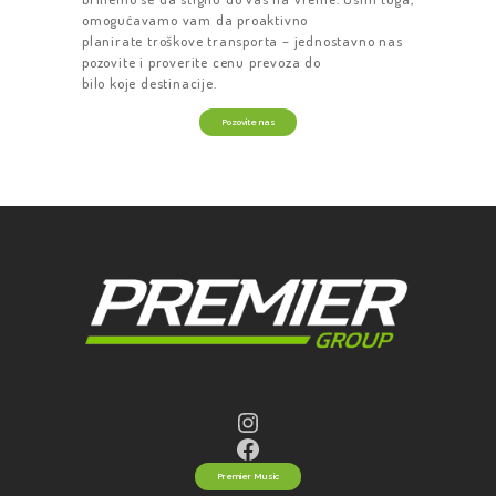
RENT A CAR
omogućavamo vam da proaktivno
planirate troškove transporta – jednostavno nas
VOZILA
pozovite i proverite cenu prevoza do
bilo koje destinacije.
KARIJERA
O NAMA
Pozovite nas
KONTAKT
PREMIER
MUSIC
Instagram
Facebook
Premier Music