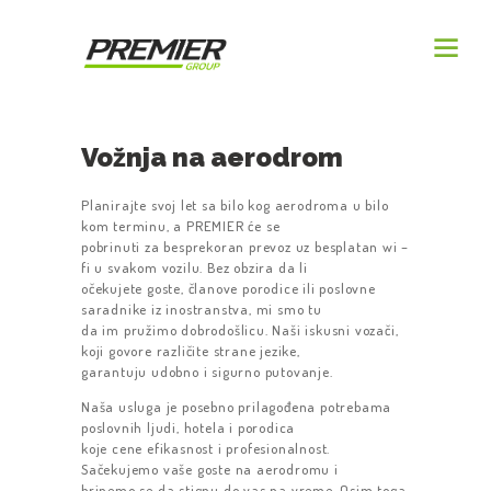
Vožnja na aerodrom
Planirajte svoj let sa bilo kog aerodroma u bilo
kom terminu, a PREMIER će se
pobrinuti za besprekoran prevoz uz besplatan wi –
fi u svakom vozilu. Bez obzira da li
očekujete goste, članove porodice ili poslovne
saradnike iz inostranstva, mi smo tu
da im pružimo dobrodošlicu. Naši iskusni vozači,
koji govore različite strane jezike,
garantuju udobno i sigurno putovanje.
Naša usluga je posebno prilagođena potrebama
poslovnih ljudi, hotela i porodica
koje cene efikasnost i profesionalnost.
GRADOVI
Sačekujemo vaše goste na aerodromu i
brinemo se da stignu do vas na vreme. Osim toga,