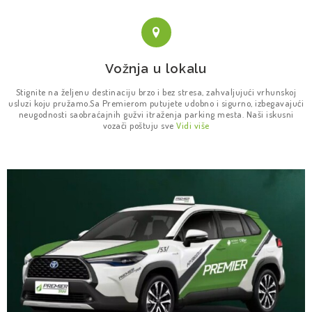
Vožnja u lokalu
Stignite na željenu destinaciju brzo i bez stresa, zahvaljujući vrhunskoj
usluzi koju pružamo.Sa Premierom putujete udobno i sigurno, izbegavajući
neugodnosti saobraćajnih gužvi itraženja parking mesta. Naši iskusni
vozači poštuju sve
Vidi više