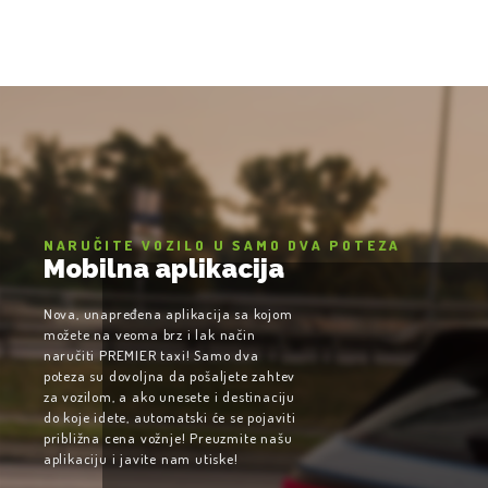
NARUČITE VOZILO U SAMO DVA POTEZA
Mobilna aplikacija
Nova, unapređena aplikacija sa kojom
možete na veoma brz i lak način
naručiti PREMIER taxi! Samo dva
poteza su dovoljna da pošaljete zahtev
za vozilom, a ako unesete i destinaciju
do koje idete, automatski će se pojaviti
približna cena vožnje! Preuzmite našu
aplikaciju i javite nam utiske!