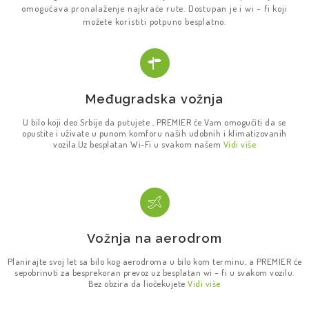
omogućava pronalaženje najkraće rute. Dostupan je i wi – fi koji
možete koristiti potpuno besplatno.
Međugradska vožnja
U bilo koji deo Srbije da putujete , PREMIER će Vam omogućiti da se
opustite i uživate u punom komforu naših udobnih i klimatizovanih
vozila.Uz besplatan Wi-Fi u svakom našem
Vidi više
Vožnja na aerodrom
Planirajte svoj let sa bilo kog aerodroma u bilo kom terminu, a PREMIER će
sepobrinuti za besprekoran prevoz uz besplatan wi – fi u svakom vozilu.
Bez obzira da liočekujete
Vidi više