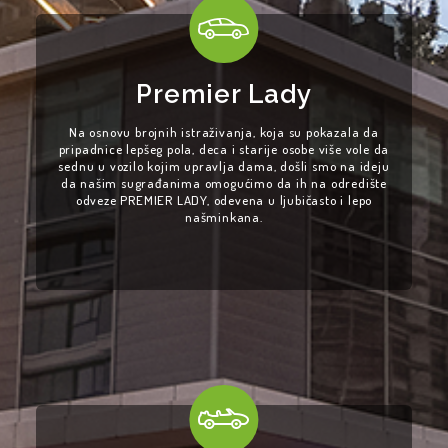
Premier Lady
Na osnovu brojnih istraživanja, koja su pokazala da
pripadnice lepšeg pola, deca i starije osobe više vole da
sednu u vozilo kojim upravlja dama, došli smo na ideju
da našim sugrađanima omogućimo da ih na odredište
odveze PREMIER LADY, odevena u ljubičasto i lepo
našminkana.
GRADOVI
RENT A CAR
VOZILA
KARIJERA
O NAMA