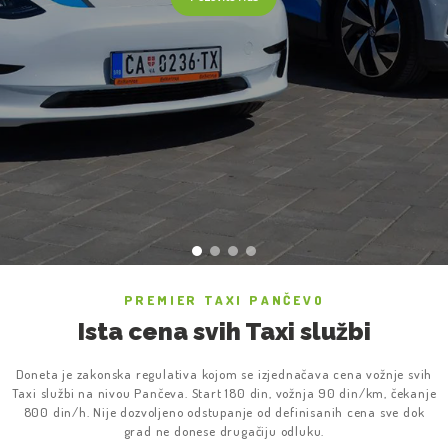
PREMIER TAXI PANČEVO
Ista cena svih Taxi službi
Doneta je zakonska regulativa kojom se izjednačava cena vožnje svih
Taxi službi na nivou Pančeva. Start 180 din, vožnja 90 din/km, čekanje
800 din/h. Nije dozvoljeno odstupanje od definisanih cena sve dok
grad ne donese drugačiju odluku.