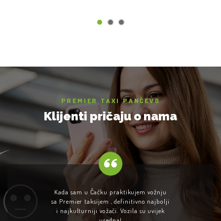
PREMIER TAXI PANČEVO
Klijenti pričaju o nama
Kada sam u Čačku praktikujem vožnju
sa Premier taksijem , definitivno najbolji
i najkulturniji vožači. Vozila su uvijek
uredna!