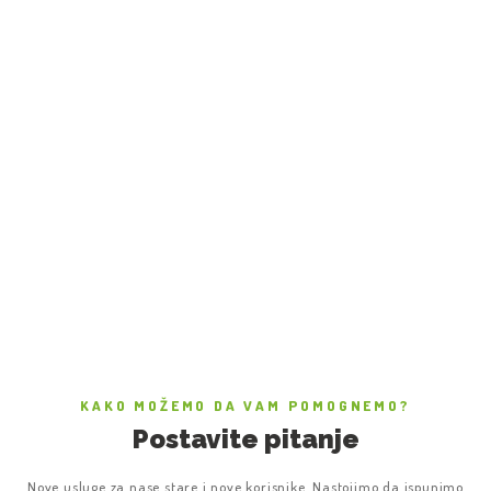
KAKO MOŽEMO DA VAM POMOGNEMO?
Postavite pitanje
Nove usluge za nase stare i nove korisnike. Nastojimo da ispunimo