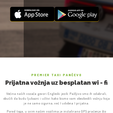
PREMIER TAXI PANČEVO
Prijatna vožnja uz besplatan wi - fi
Većina naših vozača govori Engleski jezik. Pažljivo smo ih odabrali,
obučili da budu ljubazni i učtivi kako bismo vam obezbedili vožnju koja
je ne samo sigurna, već I udobna I prijatna.
Pored toga, u svim našim vozilima je instalirano GPS praćenje što