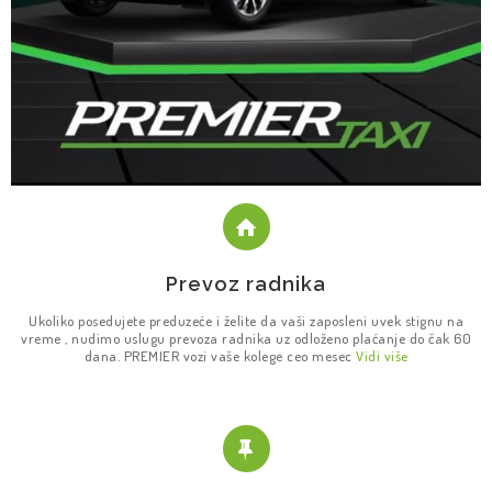
Prevoz radnika
Ukoliko posedujete preduzeće i želite da vaši zaposleni uvek stignu na
vreme , nudimo uslugu prevoza radnika uz odloženo plaćanje do čak 60
dana. PREMIER vozi vaše kolege ceo mesec
Vidi više