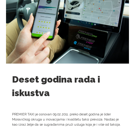
Deset godina rada i
iskustva
PREMIER TAXI je osnovan 09.02.2011. preko deset godina je lider
Moravičkog okruga u inovacijama i kvalitetu taksi prevoza. Nastao je
kao izraz želje da se sugrađanima pruži usluga koja je i više od taksija.