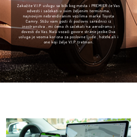
Zakažite V.I.P. uslugu sa bilo kog mesta i PREMIER će Vas
odvesti i sačekati u svim željenim terminima,
najnovijim nebrendiranim vozilima marke Toyota
Camry. Stižu vam gosti ili poslovni saradnici iz
inostranstva , mi ćemo ih sačekati na aerodromu i
dovesti do Vas. Naši vozači govore strane jezike.Ova
usluga je veoma korisna za poslovne ljude , hotele ali i
one koji želje V.I.P. tretman.