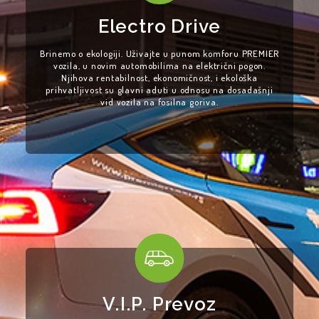
KONTAKT
Electro Drive
PREMIER
Brinemo o ekologiji. Uživajte u punom komforu PREMIER
MUSIC
vozila, u novim automobilima na električni pogon.
Njihova rentabilnost, ekonomičnost, i ekološka
prihvatljivost su glavni aduti u odnosu na dosadašnji
vid vozila na fosilna goriva.
V.I.P. Prevoz