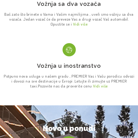
Vožnja sa dva vozača
Baš zato što brinete o Vama i Vašim najmilijima , uveli smo vožnju sa dva
vozača. Jedan vozač će da preveze Vas a drugi vozač Vaš automobil.
Opustite se i
Vidi više
Vožnja u inostranstvo
Potpuno nova usluga u našem gradu , PREMIER Vas i Vašu porodicu odvozi
i dovozi na sve destinacije u Evropi .Letujte ili zimujte uz PREMIER
taxi.Pozovite nas da proverite cenu
Vidi više
Novo u ponudi